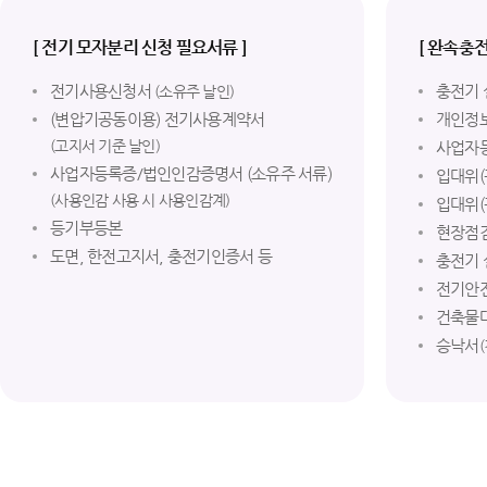
[ 전기 모자분리 신청 필요서류 ]
[ 완속충전
전기사용신청서
충전기
(소유주 날인)
(변압기공동이용) 전기사용계약서
개인정
(고지서 기준 날인)
사업자
사업자등록증/법인인감증명서 (소유주 서류)
입대위(
(사용인감 사용 시 사용인감계)
입대위(
등기부등본
현장점
도면, 한전고지서, 충전기인증서 등
충전기
전기안
건축물
승낙서